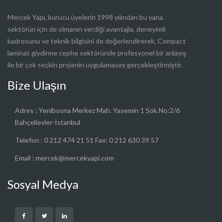
Mercek Yapı, kurucu üyelerin 1998 yılından bu yana
sektörün için de olmanın verdiği avantajla, deneyimli
kadrosunu ve teknik bilgisini de değerlendirerek, Compact
laminat giydirme cephe sektöründe profesyonel bir anlayış
ile bir çok seçkin projenin uygulamasını gerçekleştirmiştir.
Bize Ulaşın
Adres : Yenibosna Merkez Mah. Yasemin 1 Sok No:2/6
Bahçelievler-İstanbul
Telefon : 0 212 474 21 51 Fax: 0 212 630 39 57
Email :
mercek@mercekyapi.com
Sosyal Medya